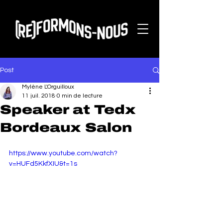
Post
Mylène L'Orguilloux
11 juil. 2018
0 min de lecture
Speaker at Tedx
Bordeaux Salon
https://www.youtube.com/watch?
v=HUFd5KkfXIU&t=1s