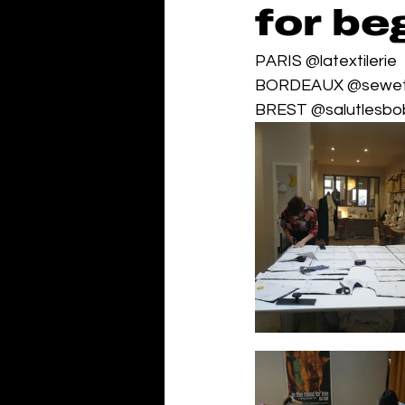
for be
PARIS @latextilerie
BORDEAUX @sewet
BREST @salutlesbo