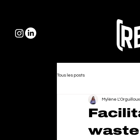
Tous les posts
Mylène L'Orguilloux
Facili
waste