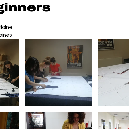
ginners
laine
bines