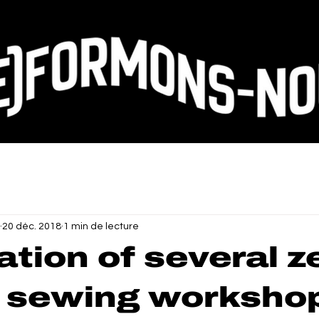
20 déc. 2018
1 min de lecture
tation of several z
 sewing worksho