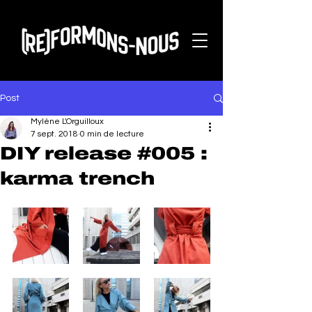
Post
Mylène L'Orguilloux
7 sept. 2018
0 min de lecture
DIY release #005 :
karma trench