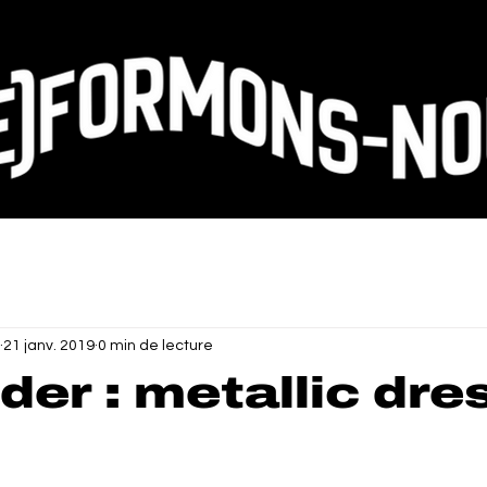
21 janv. 2019
0 min de lecture
der : metallic dre