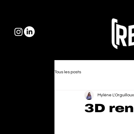
Tous les posts
Mylène L'Orguilloux
3D ren