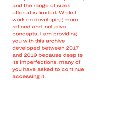
and the range of sizes
offered is limited. While I
work on developing more
refined and inclusive
concepts, I am providing
you with this archive
developed between 2017
and 2019 because despite
its imperfections, many of
you have asked to continue
accessing it.
DOWNLOAD CONDITIONS
By downloading this free
archive, you agree to:
1/ Promote the concept of
Zero Waste Sewing in
France and elsewhere.
2/ Respect the thousands