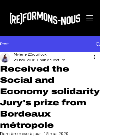
Post
Mylène L'Orguilloux
28 nov. 2018
1 min de lecture
Received the
Social and
Economy solidarity
Jury's prize from
Bordeaux
métropole
Dernière mise à jour :
15 mai 2020